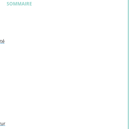
SOMMAIRE
té
zur